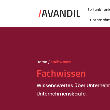
Zum
Inhalt
So funktioni
springen
Unterneh
Home
/
Fachwissen
Fachwissen
Wissenswertes über Unterne
Unternehmenskäufe.