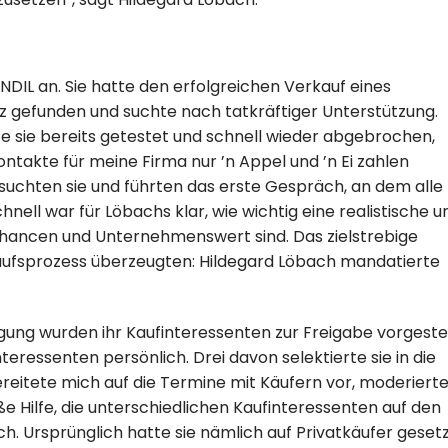
NDIL an. Sie hatte den erfolgreichen Verkauf eines
nz gefunden und suchte nach tatkräftiger Unterstützung.
e sie bereits getestet und schnell wieder abgebrochen,
ontakte für meine Firma nur ’n Appel und ’n Ei zahlen
esuchten sie und führten das erste Gespräch, an dem alle
hnell war für Löbachs klar, wie wichtig eine realistische u
chancen und Unternehmenswert sind. Das zielstrebige
aufsprozess überzeugten: Hildegard Löbach mandatierte
ung wurden ihr Kaufinteressenten zur Freigabe vorgestel
Interessenten persönlich. Drei davon selektierte sie in die
ereitete mich auf die Termine mit Käufern vor, moderiert
e Hilfe, die unterschiedlichen Kaufinteressenten auf den
h. Ursprünglich hatte sie nämlich auf Privatkäufer gesetz