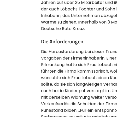
Jahren auf über 25 Mitarbeiter und 9
der auch Löbachs Tochter und Sohn b
Inhaberin, das Unternehmen abzugebe
Warme zu ziehen. Innerhalb von 3 M
Deutsche Rote Kreuz.
Die Anforderungen
Die Herausforderung bei dieser Tra
Vorgaben der Firmeninhaberin. Einers
Erkrankung hatte sich Frau Löbach 
führten die Firma kommissarisch, wol
wünschte sich Frau Löbach einen Käu
sollte, da sie sich langwierigen Verh
auch beide Kinder gut versorgt im U
mit derselben Widmung weiter versorg
Verkaufserlös die Schulden der Firma
Ruhestand bilden. „Für ein entspannte
Bedingungen so weit wie möglich umz