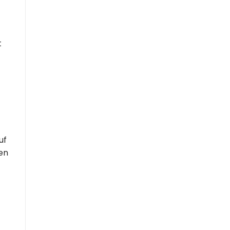
t
uf
en