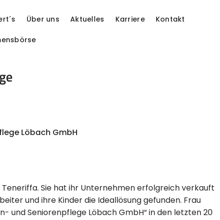
ert´s
Über uns
Aktuelles
Karriere
Kontakt
mensbörse
ege
flege Löbach
GmbH
 Teneriffa. Sie hat ihr Unternehmen erfolgreich verkauft
rbeiter und ihre Kinder die Ideallösung gefunden. Frau
n- und Seniorenpflege Löbach GmbH“ in den letzten 20