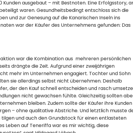
0 Kunden ausgebaut – mit Bestnoten. Eine Erfolgsstory, a
eteiligt waren. Gesundheitsbedingt entschloss sich die
n und zur Genesung auf die Kanarischen Inseln ins
onaten war der Käufer des Unternehmens gefunden: Das
nsaktion war die Kombination aus mehreren persönlichen
eits drängte die Zeit. Aufgrund einer zweijährigen
nicht mehr im Unternehmen engagiert. Tochter und Sohn
lten sie allerdings selbst nicht übernehmen. Deshalb
fer, der den Kauf schnell entscheiden und rasch umsetz
andlungen nicht gewachsen fühlte. Gleichzeitig sollten abe
nternehmen bleiben. Zudem sollte der Käufer ihre Kunden
en – ohne qualitative Abstriche. Und letztlich musste d
 tilgen und auch den Grundstock für einen entlasteten
s Leben auf Teneriffa war es mir wichtig, diese
usetzen“, sagt Hildegard Löbach.