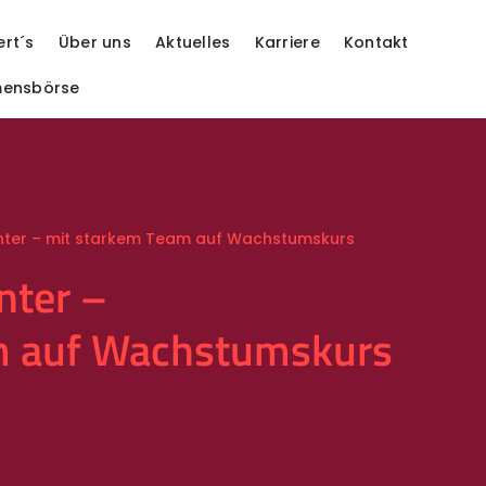
ert´s
Über uns
Aktuelles
Karriere
Kontakt
mensbörse
nter – mit starkem Team auf Wachstumskurs
nter –
m auf Wachstumskurs