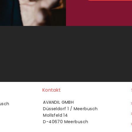
Kontakt
AVANDIL GMBH
usch
Düsseldorf 1 / Meerbusch
Mollsfeld 14
D-40670 Meerbusch