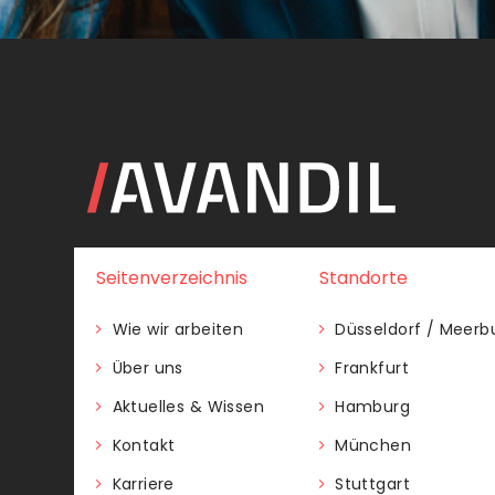
Seitenverzeichnis
Standorte
Wie wir arbeiten
Düsseldorf / Meerb
Über uns
Frankfurt
Aktuelles & Wissen
Hamburg
Kontakt
München
Karriere
Stuttgart