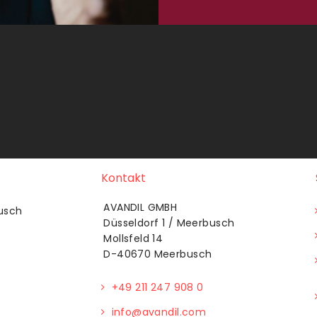
Kontakt
AVANDIL GMBH
usch
Düsseldorf 1 / Meerbusch
Mollsfeld 14
D-40670 Meerbusch
+49 211 247 908 0
info@avandil.com