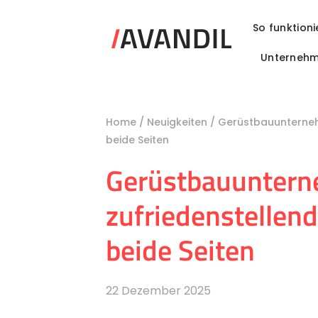
Zum
Inhalt
So funktioni
springen
Unterneh
Home
/
Neuigkeiten
/
Gerüstbauunternehm
beide Seiten
Gerüstbauuntern
zufriedenstellend
beide Seiten
22 Dezember 2025